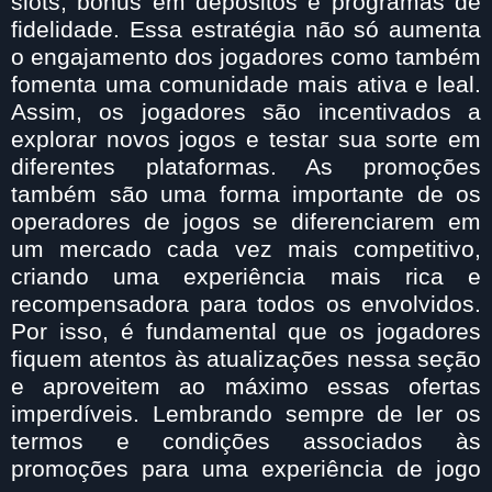
slots, bônus em depósitos e programas de
fidelidade. Essa estratégia não só aumenta
o engajamento dos jogadores como também
fomenta uma comunidade mais ativa e leal.
Assim, os jogadores são incentivados a
explorar novos jogos e testar sua sorte em
diferentes plataformas. As promoções
também são uma forma importante de os
operadores de jogos se diferenciarem em
um mercado cada vez mais competitivo,
criando uma experiência mais rica e
recompensadora para todos os envolvidos.
Por isso, é fundamental que os jogadores
fiquem atentos às atualizações nessa seção
e aproveitem ao máximo essas ofertas
imperdíveis. Lembrando sempre de ler os
termos e condições associados às
promoções para uma experiência de jogo