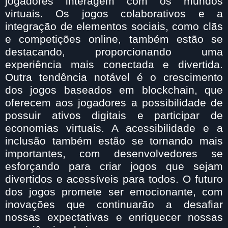
jogadores interagem com os mundos
virtuais. Os jogos colaborativos e a
integração de elementos sociais, como clãs
e competições online, também estão se
destacando, proporcionando uma
experiência mais conectada e divertida.
Outra tendência notável é o crescimento
dos jogos baseados em blockchain, que
oferecem aos jogadores a possibilidade de
possuir ativos digitais e participar de
economias virtuais. A acessibilidade e a
inclusão também estão se tornando mais
importantes, com desenvolvedores se
esforçando para criar jogos que sejam
divertidos e acessíveis para todos. O futuro
dos jogos promete ser emocionante, com
inovações que continuarão a desafiar
nossas expectativas e enriquecer nossas